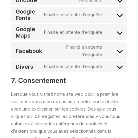
Uncode
Consent
service
to
Google
wordpress
Finalité en attente d’enquête
Consent
Fonts
service
to
uncode
Google
Finalité en attente d’enquête
service
Consent
Maps
google-
to
Finalité en attente
fonts
Facebook
service
Consent
d’enquête
google-
to
Divers
Finalité en attente d’enquête
maps
Consent
service
to
facebook
7. Consentement
service
divers
Lorsque vous visitez notre site web pour la première
fois, nous vous montrerons une fenêtre contextuelle
avec une explication sur les cookies. Dès que vous
cliquez sur « Enregistrer les préférences » vous nous
autorisez à utiliser les catégories de cookies et
d’extensions que vous avez sélectionnés dans la