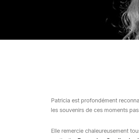
Patricia est profondément reconna
les souvenirs de ces moments pas
Elle remercie chaleureusement tous