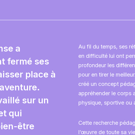
nse a
Au fil du temps, ses ré
en difficulté lui ont pe
nt fermé ses
profondeur les différe
aisser place à
pour en tirer le meilleur
créé un concept péda
 aventure.
appréhender le corps a
vaillé sur un
physique, sportive ou a
et qui
Cette recherche pédag
ien-être
l’œuvre de toute sa vi