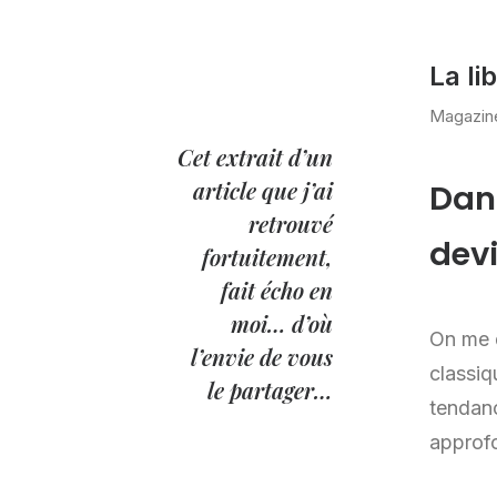
La li
Magazine
Cet extrait d’un
article que j’ai
Dan
retrouvé
dev
fortuitement,
fait écho en
moi… d’où
On me 
l’envie de vous
classiq
le partager…
tendanc
approfo