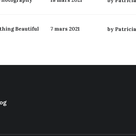
 Photography
18 mars 2021
by Patrici
thing Beautiful
7 mars 2021
by Patrici
og